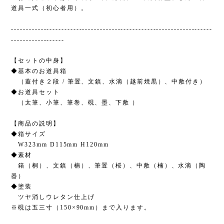
道具一式（初心者用）。
--------------------------------------------------------------------
------------------
【セットの中身】
◆基本のお道具箱
（蓋付き２段 / 筆置、文鎮、水滴（越前焼黒）、中敷付き）
◆お道具セット
（太筆、小筆、筆巻、硯、墨、下敷 ）
【商品の説明】
◆箱サイズ
W323mm D115mm H120mm
◆素材
箱（桐）、文鎮（楠）、筆置（桜）、中敷（楠）、水滴（陶
器）
◆塗装
ツヤ消しウレタン仕上げ
※硯は五三寸（150×90mm）まで入ります。