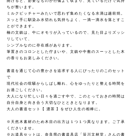
開けると、必要なものが行儀よく収まり、見ているだけで気持
ちが整います。
ミルクピッチャーみたいで思わず集めたくなる水滴は越前焼。
スッと手に馴染み水切れも気持ちよく、一滴一滴水を落とすこ
とができます。
楠の文鎮は、中にオモリが入っているので、見た目よりズッシ
リしていて、
シンプルなのに存在感があります。
筆置きのコロンとした佇まいや、文鎮や中敷のスーッとした木
の香りもお楽しみください。
書道を通じて心の豊かさを追求する人にぴったりのこのセット
で
現代社会の喧騒からしばし離れ、心をゆったりと整える時間を
お過ごしください。
大人になり忙しい日々を過ごす中で、このとっておきの時間は
自分自身と向き合う大切なひとときとなります。
大人の書道セット【 濃茶 】をぜひ人生の相棒に。
※天然木素材のため木目の出方は１つ１つ異なります。ご了承
くださいませ。
※お道具セットは、奈良県の書道具店「笹川文林堂」さんの書