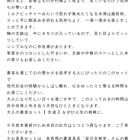
開けると、必要なものが行儀よく収まり、見ているだけで気持
ちが整います。
ミルクピッチャーみたいで思わず集めたくなる水滴は越前焼。
スッと手に馴染み水切れも気持ちよく、一滴一滴水を落とすこ
とができます。
楠の文鎮は、中にオモリが入っているので、見た目よりズッシ
リしていて、
シンプルなのに存在感があります。
筆置きのコロンとした佇まいや、文鎮や中敷のスーッとした木
の香りもお楽しみください。
書道を通じて心の豊かさを追求する人にぴったりのこのセット
で
現代社会の喧騒からしばし離れ、心をゆったりと整える時間を
お過ごしください。
大人になり忙しい日々を過ごす中で、このとっておきの時間は
自分自身と向き合う大切なひとときとなります。
大人の書道セット【 生成 】をぜひ人生の相棒に。
※天然木素材のため木目の出方は１つ１つ異なります。ご了承
くださいませ。
※お道具セットは、奈良県の書道具店「笹川文林堂」さんの書