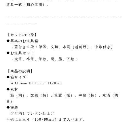
道具一式（初心者用）。
--------------------------------------------------------------------
------------------
【セットの中身】
◆基本のお道具箱
（蓋付き２段 / 筆置、文鎮、水滴（越前焼）、中敷付き）
◆お道具セット
（太筆、小筆、筆巻、硯、墨、下敷 ）
【商品の説明】
◆箱サイズ
W323mm D115mm H120mm
◆素材
箱（桐）、文鎮（楠）、筆置（桜）、中敷（楠）、水滴（陶
器）
◆塗装
ツヤ消しウレタン仕上げ
※硯は五三寸（150×90mm）まで入ります。