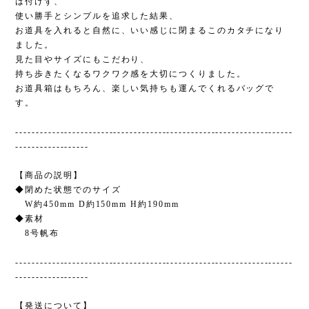
は付けず、
使い勝手とシンプルを追求した結果、
お道具を入れると自然に、いい感じに閉まるこのカタチになり
ました。
見た目やサイズにもこだわり、
持ち歩きたくなるワクワク感を大切につくりました。
お道具箱はもちろん、楽しい気持ちも運んでくれるバッグで
す。
--------------------------------------------------------------------
------------------
【商品の説明】
◆閉めた状態でのサイズ
W約450mm D約150mm H約190mm
◆素材
8号帆布
--------------------------------------------------------------------
------------------
【発送について】