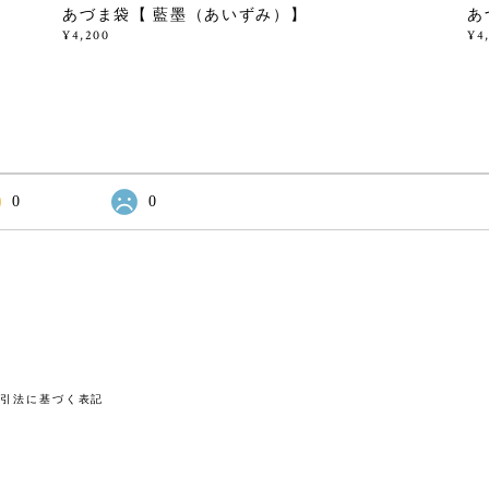
あづま袋【 藍墨（あいずみ）】
あ
¥4,200
¥4
0
0
取引法に基づく表記